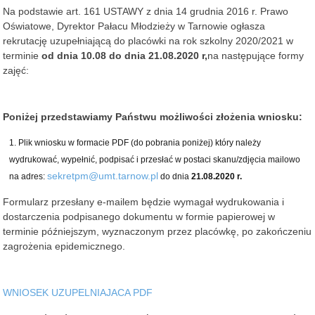
Na podstawie art. 161 USTAWY z dnia 14 grudnia 2016 r. Prawo
Oświatowe, Dyrektor Pałacu Młodzieży w Tarnowie ogłasza
rekrutację uzupełniającą do placówki na rok szkolny 2020/2021 w
terminie
od dnia 10.08 do dnia 21.08.2020 r,
na następujące formy
zajęć:
Poniżej przedstawiamy Państwu możliwości złożenia wniosku:
Plik wniosku w formacie PDF (do pobrania poniżej) który należy
wydrukować, wypełnić, podpisać i przesłać w postaci skanu/zdjęcia mailowo
sekretpm@umt.tarnow.pl
na adres:
do dnia
21.08.2020 r.
Formularz przesłany e-mailem będzie wymagał wydrukowania i
dostarczenia podpisanego dokumentu w formie papierowej w
terminie późniejszym, wyznaczonym przez placówkę, po zakończeniu
zagrożenia epidemicznego.
WNIOSEK UZUPELNIAJACA PDF