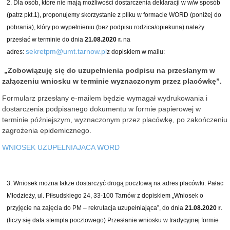
Dla osób, które nie mają możliwości dostarczenia deklaracji w w/w sposób
(patrz pkt.1), proponujemy skorzystanie z pliku w formacie WORD (poniżej do
pobrania), który po wypełnieniu (bez podpisu rodzica/opiekuna) należy
przesłać w terminie do dnia
21.08.2020 r.
na
sekretpm@umt.tarnow.pl
adres:
z dopiskiem w mailu:
„Zobowiązuję się do uzupełnienia podpisu na przesłanym w
załączeniu wniosku w terminie wyznaczonym przez placówkę”.
Formularz przesłany e-mailem będzie wymagał wydrukowania i
dostarczenia podpisanego dokumentu w formie papierowej w
terminie późniejszym, wyznaczonym przez placówkę, po zakończeniu
zagrożenia epidemicznego.
WNIOSEK UZUPELNIAJACA WORD
Wniosek można także dostarczyć drogą pocztową na adres placówki: Pałac
Młodzieży, ul. Piłsudskiego 24, 33-100 Tarnów z dopiskiem „Wniosek o
przyjęcie na zajęcia do PM – rekrutacja uzupełniająca”, do dnia
21.08.2020 r
.
(liczy się data stempla pocztowego) Przesłanie wniosku w tradycyjnej formie