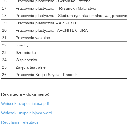
16
Pracownia plastyczna - Ceramika i rzeźba
17
Pracownia plastyczna – Rysunek i Malarstwo
18
Pracownia plastyczna - Studium rysunku i malarstwa, pracown
19
Pracownia plastyczna – ART-EKO
20
Pracownia plastyczna -ARCHITEKTURA
21
Pracownia wokalna
22
Szachy
23
Szermierka
24
Wspinaczka
25
Zajęcia teatralne
26
Pracownia Kroju i Szycia - Fasonik
Rekrutacja – dokumenty:
Wniosek uzupelniajaca pdf
Wniosek uzupelniajaca word
Regulamin rekrutacji