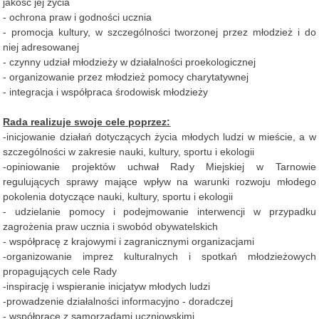
jakość jej życia
- ochrona praw i godności ucznia
- promocja kultury, w szczególności tworzonej przez młodzież i do
niej adresowanej
- czynny udział młodzieży w działalności proekologicznej
- organizowanie przez młodzież pomocy charytatywnej
- integracja i współpraca środowisk młodzieży
Rada realizuje swoje cele poprzez:
-inicjowanie działań dotyczących życia młodych ludzi w mieście, a w
szczególności w zakresie nauki, kultury, sportu i ekologii
-opiniowanie projektów uchwał Rady Miejskiej w Tarnowie
regulujących sprawy mające wpływ na warunki rozwoju młodego
pokolenia dotyczące nauki, kultury, sportu i ekologii
- udzielanie pomocy i podejmowanie interwencji w przypadku
zagrożenia praw ucznia i swobód obywatelskich
- współpracę z krajowymi i zagranicznymi organizacjami
-organizowanie imprez kulturalnych i spotkań młodzieżowych
propagujących cele Rady
-inspirację i wspieranie inicjatyw młodych ludzi
-prowadzenie działalności informacyjno - doradczej
- współpracę z samorządami uczniowskimi