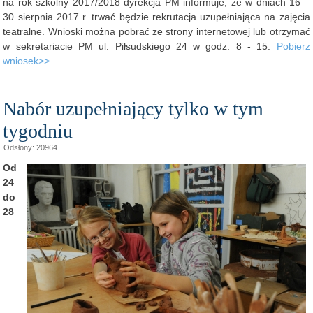
na rok szkolny 2017/2018 dyrekcja PM informuje, że w dniach 16 –
30 sierpnia 2017 r. trwać będzie rekrutacja uzupełniająca na zajęcia
teatralne. Wnioski można pobrać ze strony internetowej lub otrzymać
w sekretariacie PM ul. Piłsudskiego 24 w godz. 8 - 15.
Pobierz
wniosek>>
Nabór uzupełniający tylko w tym
tygodniu
Odsłony: 20964
Od
24
do
28