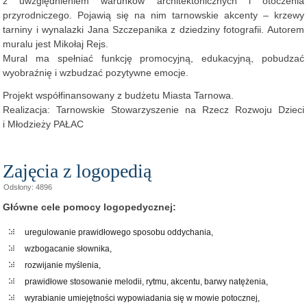
z uwzględnieniem warunków architektonicznych i otoczenia
przyrodniczego. Pojawią się na nim tarnowskie akcenty – krzewy
tarniny i wynalazki Jana Szczepanika z dziedziny fotografii. Autorem
muralu jest Mikołaj Rejs.
Mural ma spełniać funkcję promocyjną, edukacyjną, pobudzać
wyobraźnię i wzbudzać pozytywne emocje.
Projekt współfinansowany z budżetu Miasta Tarnowa.
Realizacja: Tarnowskie Stowarzyszenie na Rzecz Rozwoju Dzieci
i Młodzieży PAŁAC
Zajęcia z logopedią
Odsłony: 4896
Główne cele pomocy logopedycznej:
uregulowanie prawidłowego sposobu oddychania,
wzbogacanie słownika,
rozwijanie myślenia,
prawidłowe stosowanie melodii, rytmu, akcentu, barwy natężenia,
wyrabianie umiejętności wypowiadania się w mowie potocznej,